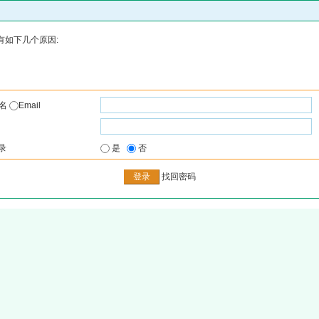
有如下几个原因:
户名
Email
录
是
否
找回密码